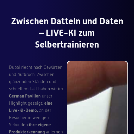
Zwischen Datteln und Daten
– LIVE-KI zum
Selbertrainieren
Dubai riecht nach Gewürzen
und Aufbruch. Zwischen
glänzenden Ständen und
schnellem Takt haben wir im
German Pavilion
unser
Highlight gezeigt:
eine
Live-KI-Demo,
an der
Besucher in wenigen
Sekunden
ihre eigene
Produkterkennung
anlernen