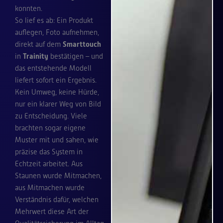
konnten.
So lief es ab: Ein Produkt
auflegen, Foto aufnehmen,
direkt auf dem
Smarttouch
in
Trainity
bestätigen – und
das entstehende Modell
liefert sofort ein Ergebnis.
Kein Umweg, keine Hürde,
nur ein klarer Weg von Bild
zu Entscheidung. Viele
brachten sogar eigene
Muster mit und sahen, wie
präzise das System in
Echtzeit arbeitet. Aus
Staunen wurde Mitmachen,
aus Mitmachen wurde
Verständnis dafür, welchen
Mehrwert diese Art der