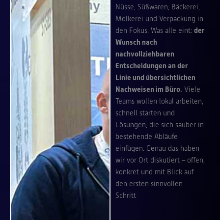
Nüsse, Süßwaren, Bäckerei,
Molkerei und Verpackung in
den Fokus. Was alle eint:
der
Wunsch nach
nachvollziehbaren
Entscheidungen an der
Linie und übersichtlichen
Nachweisen im Büro.
Viele
Teams wollen lokal arbeiten,
schnell starten und
Lösungen, die sich sauber in
bestehende Abläufe
einfügen. Genau das haben
wir vor Ort diskutiert – offen,
konkret und mit Blick auf
den ersten sinnvollen
Schritt