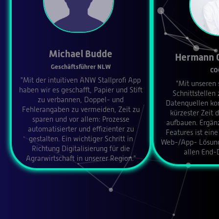
Michael Budde
Hermann 
Geschäftsführer NLW
CO
"Mit der intuitiven ANW Stallprofi App
"Mit unseren 
haben wir es geschafft, Papier und Stift
Schnittstellen
zu verbannen, Doppel- und
Datenquellen ko
Fehlerangaben zu vermeiden, Zeit zu
kürzester Zeit
sparen und vor allem: Prozesse
aufbauen. Ergänz
automatisierter und effizienter zu
Features ist ei
gestalten. Ein wichtiger Schritt in
Web-/App- Lösung 
Richtung Digitalisierung für die
allen End-D
Agrarwirtschaft in unserer Region."