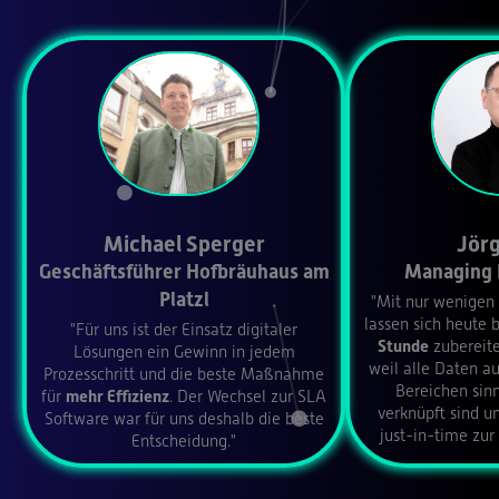
Michael Sperger
Jörg
Geschäftsführer Hofbräuhaus am
Managing 
Platzl
"Mit nur wenigen
lassen sich heute 
"Für uns ist der Einsatz digitaler
Stunde
zubereite
Lösungen ein Gewinn in jedem
weil alle Daten a
Prozesschritt und die beste Maßnahme
Bereichen sin
für
mehr Effizienz
. Der Wechsel zur SLA
verknüpft sind u
Software war für uns deshalb die beste
just-in-time zur
Entscheidung."