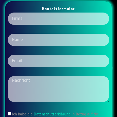
Kontaktformular
Firma
Name
Email
Message
Ich habe die
Datenschutzerklärung
in Bezug auf die