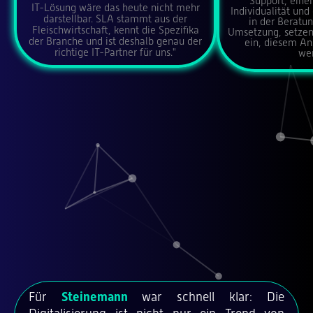
Support, ein
IT-Lösung wäre das heute nicht mehr
Individualität un
darstellbar. SLA stammt aus der
in der Beratun
Fleischwirtschaft, kennt die Spezifika
Umsetzung, setzen 
der Branche und ist deshalb genau der
ein, diesem An
richtige IT-Partner für uns."
wer
Für
Steinemann
war schnell klar: Die